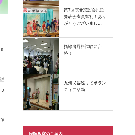
第7回宗像楽謡会民謡
発表会満員御礼！あり
がとうございまし…
指導者昇格試験に合
8月
格！
民謡
九州民謡巡りでボラン
ティア活動！
２０
賀箪
民謡教室のご案内