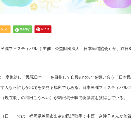
RSS
feedly
Pin it
民謡フェスティバル（ 主催：公益財団法人 日本民謡協会）が、昨日
に一度集結し「民謡日本一」を目指して自慢の“のど”を競い合う「日本
志す人なら誰もが出場を夢見る場所でもある。日本民謡フェスティバル
ん（現在歌手の福田こうへい）が箱根馬子唄で奨励賞を獲得している。
日（日））では、福岡県芦屋市出身の民謡歌手：中西 奈津子さんが佐