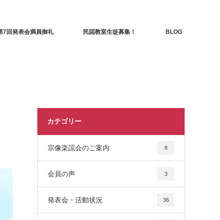
第7回発表会満員御礼
民謡教室生徒募集！
BLOG
カテゴリー
宗像楽謡会のご案内
8
会員の声
3
発表会・活動状況
36