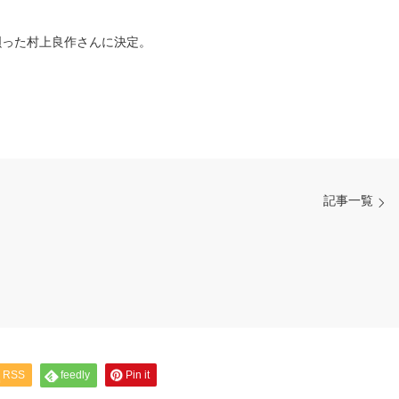
唄った村上良作さんに決定。
記事一覧
RSS
feedly
Pin it