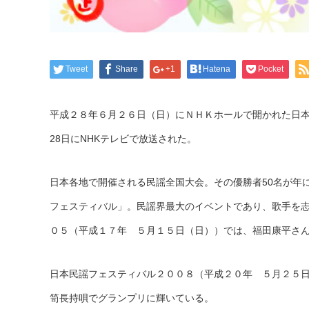
Tweet
Share
+1
Hatena
Pocket
平成２８年６月２６日（日）にＮＨＫホールで開かれた日本
28日にNHKテレビで放送された。
日本各地で開催される民謡全国大会。その優勝者50名が年
フェスティバル」。民謡界最大のイベントであり、歌手を
０５（平成１７年 ５月１５日（日））では、福田康平さ
日本民謡フェスティバル２００８（平成２０年 ５月２５
笥長持唄でグランプリに輝いている。