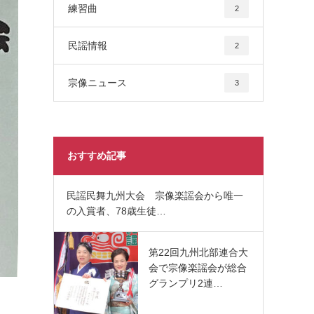
練習曲
2
民謡情報
2
宗像ニュース
3
おすすめ記事
民謡民舞九州大会 宗像楽謡会から唯一
の入賞者、78歳生徒…
第22回九州北部連合大
会で宗像楽謡会が総合
グランプリ2連…