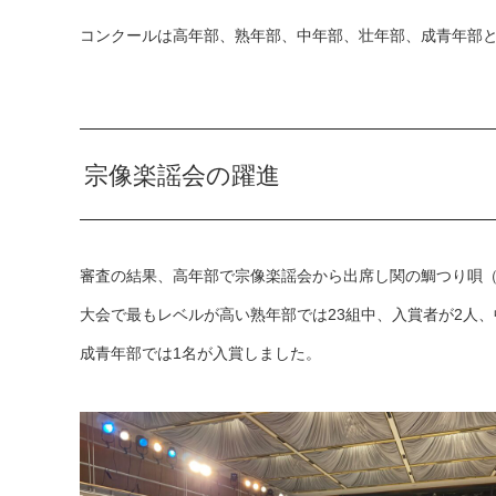
コンクールは高年部、熟年部、中年部、壮年部、成青年部
宗像楽謡会の躍進
審査の結果、高年部で宗像楽謡会から出席し関の鯛つり唄
大会で最もレベルが高い熟年部では23組中、入賞者が2人
成青年部では1名が入賞しました。