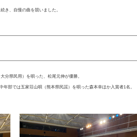
と続き、自慢の曲を競いました。
（大分県民用）を唄った、松尾元伸が優勝。
、中年部では五家荘山唄（熊本県民謡）を唄った森本幸ほか入賞者1名。