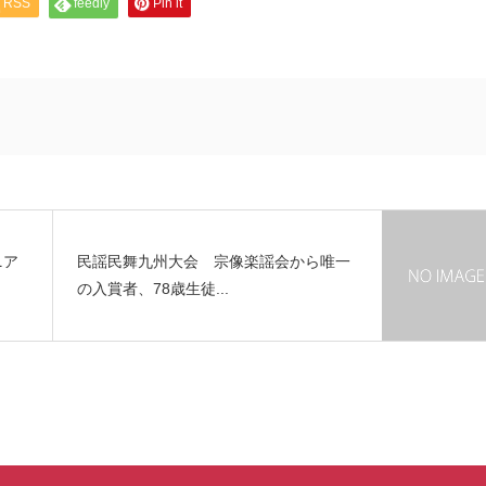
RSS
feedly
Pin it
ニア
民謡民舞九州大会 宗像楽謡会から唯一
の入賞者、78歳生徒...