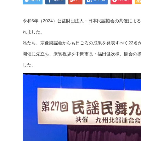
Tweet
Share
+1
Hatena
Pocket
令和6年（2024）公益財団法人・日本民謡協会の共催によ
れました。
私たち、宗像楽謡会からも日ごろの成果を発表すべく22名
開催に先立ち、来賓祝辞を中間市長・福田健次様、開会の
した。