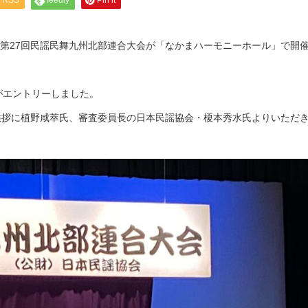
RSS
feedly
Pin it
る第27回民謡民舞九州北部連合大会が「なかまハーモニーホール」で開
がエントリーしました。
挨拶に植野咸萃氏、審査委員長の日本民謡協会・榎本秀水氏よりいただ