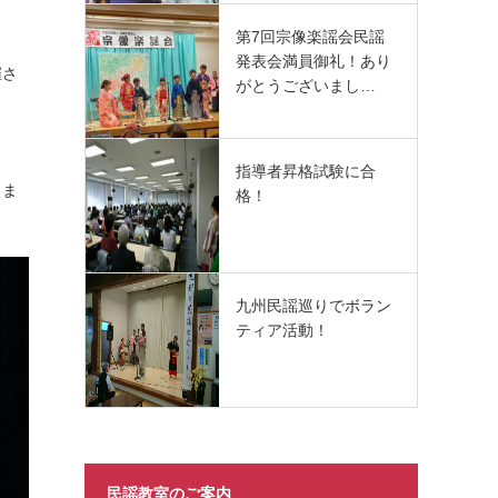
第7回宗像楽謡会民謡
発表会満員御礼！あり
催さ
がとうございまし…
指導者昇格試験に合
きま
格！
九州民謡巡りでボラン
ティア活動！
民謡教室のご案内