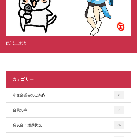
民謡上達法
カテゴリー
宗像楽謡会のご案内
8
会員の声
3
発表会・活動状況
36