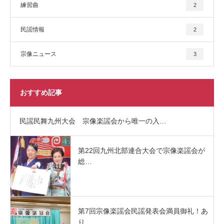
練習曲
2
民謡情報
2
宗像ニュース
3
おすすめ記事
民謡民舞九州大会 宗像楽謡会から唯一の入…
第22回九州北部連合大会で宗像楽謡会が
総…
第7回宗像楽謡会民謡発表会満員御礼！あ
り…